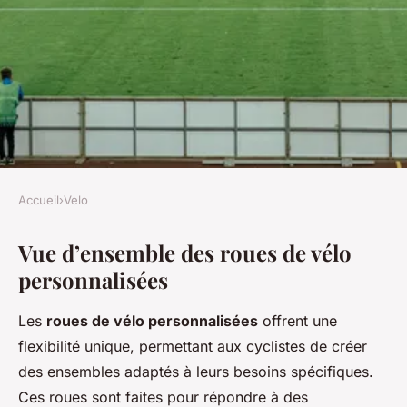
Accueil
›
Velo
VELO
Vue d’ensemble des roues de vélo
Des roues de vélo
personnalisées
personnalisées: faut-il y aller?
Les
roues de vélo personnalisées
offrent une
Léon
•
1 avril 2025
•
6 min de lecture
flexibilité unique, permettant aux cyclistes de créer
des ensembles adaptés à leurs besoins spécifiques.
Ces roues sont faites pour répondre à des