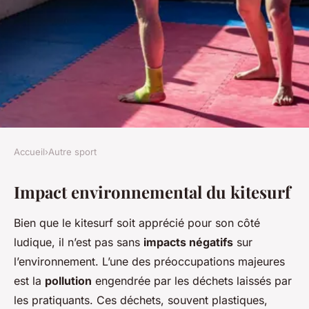
Accueil
›
Autre sport
AUTRE SPORT
Impact environnemental du kitesurf
Le kitesurf et
l'environnement: impact et
Bien que le kitesurf soit apprécié pour son côté
solutions
ludique, il n’est pas sans
impacts négatifs
sur
l’environnement. L’une des préoccupations majeures
Léon
•
14 février 2025
•
3 min de lecture
est la
pollution
engendrée par les déchets laissés par
les pratiquants. Ces déchets, souvent plastiques,